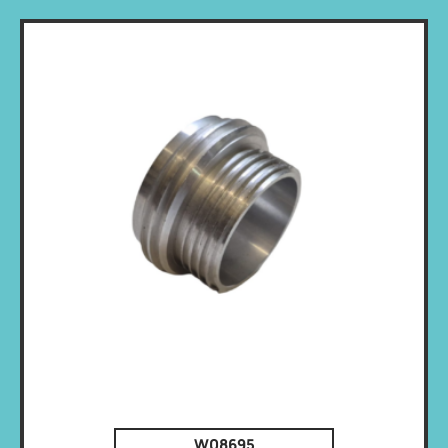
W08695