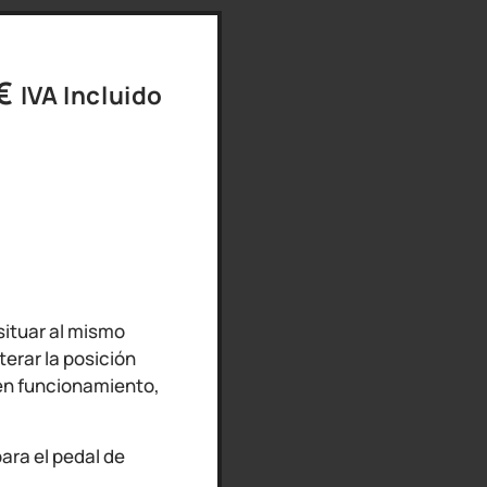
€
IVA Incluido
situar al mismo
terar la posición
 en funcionamiento,
para el pedal de