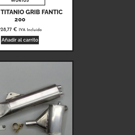
W04105
TITANIO GRIB FANTIC
200
528,77
€
IVA Incluido
Añadir al carrito