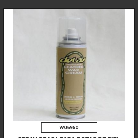
W06950