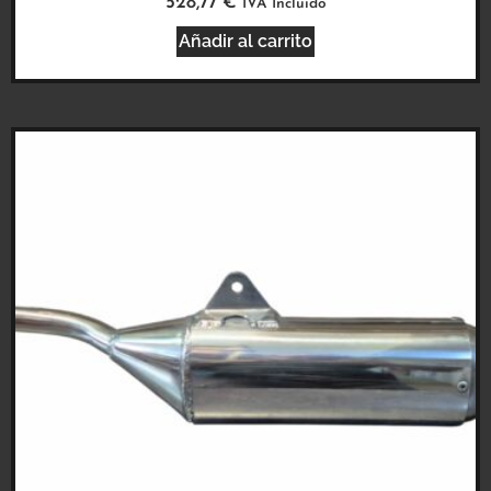
528,77
€
IVA Incluido
Añadir al carrito