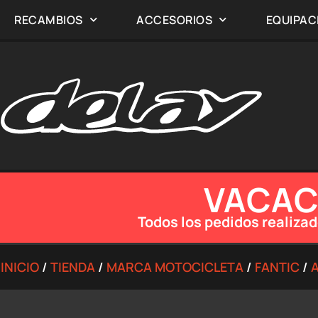
RECAMBIOS
ACCESORIOS
EQUIPAC
VACACI
Todos los pedidos realizad
INICIO
/
TIENDA
/
MARCA MOTOCICLETA
/
FANTIC
/