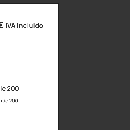
€
IVA Incluido
ic 200
ntic 200