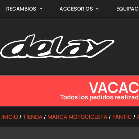
RECAMBIOS
ACCESORIOS
EQUIPAC
VACACI
Todos los pedidos realizad
INICIO
/
TIENDA
/
MARCA MOTOCICLETA
/
FANTIC
/